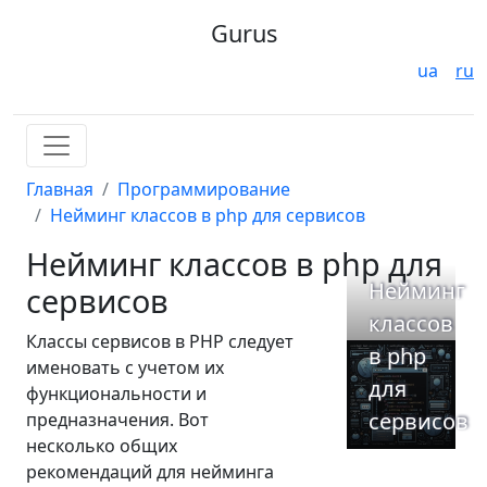
Gurus
ua
ru
Главная
Программирование
Нейминг классов в php для сервисов
Нейминг классов в php для
Нейминг
сервисов
классов
Классы сервисов в PHP следует
в php
именовать с учетом их
для
функциональности и
сервисов
предназначения. Вот
несколько общих
рекомендаций для нейминга